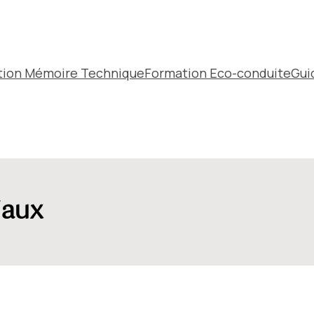
tion Mémoire Technique
Formation Eco-conduite
Gui
iaux