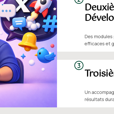
Deuxiè
Dével
Des modules p
efficaces et 
Troisi
Un accompagn
résultats dur